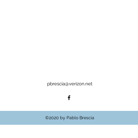
pbrescia@verizon.net
©2020 by Pablo Brescia