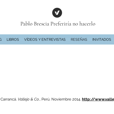
Pablo Brescia Preferiría no hacerlo
G
LIBROS
VÍDEOS Y ENTREVISTAS
RESEÑAS
INVITADOS
o Carrancá.
Vallejo & Co
., Perú. Noviembre 2014.
http://www.vall